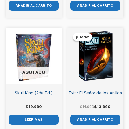
AÑADIR AL CARRITO
AÑADIR AL CARRITO
El
El
precio
precio
¡Oferta!
¡Oferta!
original
actual
era:
es:
$14.990.
$13.990.
AGOTADO
Skull King (2da Ed.)
Exit : El Señor de los Anillos
$
19.990
$
14.990
$
13.990
LEER MÁS
AÑADIR AL CARRITO