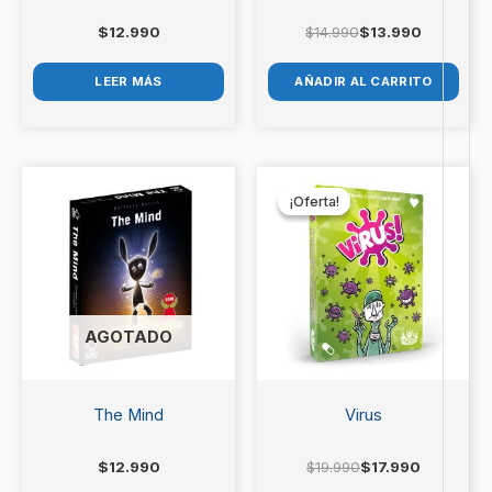
$
12.990
$
14.990
$
13.990
LEER MÁS
AÑADIR AL CARRITO
El
El
precio
precio
¡Oferta!
¡Oferta!
original
actual
era:
es:
$19.990.
$17.990.
AGOTADO
The Mind
Virus
$
12.990
$
19.990
$
17.990