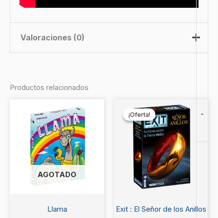
Valoraciones (0)
No hay valoraciones aún.
Productos relacionados
Sé el primero en valorar “Pistas
El
El
precio
precio
-
Cruzadas”
¡Oferta!
¡Oferta!
original
actual
era:
es:
Debes
acceder
para publicar una valoración.
$14.990.
$13.990.
AGOTADO
Llama
Exit : El Señor de los Anillos