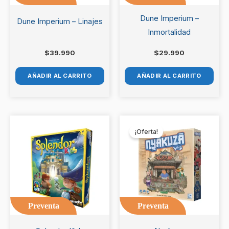
Dune Imperium –
Dune Imperium – Linajes
Inmortalidad
$
39.990
$
29.990
AÑADIR AL CARRITO
AÑADIR AL CARRITO
El
El
precio
precio
¡Oferta!
original
actual
era:
es:
$34.990.
$31.990.
Preventa
Preventa