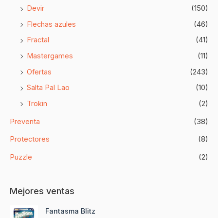
Devir
(150)
Flechas azules
(46)
Fractal
(41)
Mastergames
(11)
Ofertas
(243)
Salta Pal Lao
(10)
Trokin
(2)
Preventa
(38)
Protectores
(8)
Puzzle
(2)
Mejores ventas
E
E
Fantasma Blitz
l
l