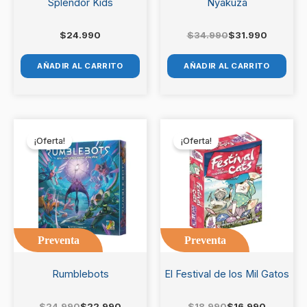
Splendor Kids
Nyakuza
$
24.990
$
34.990
$
31.990
AÑADIR AL CARRITO
AÑADIR AL CARRITO
El
El
El
El
precio
precio
precio
precio
¡Oferta!
¡Oferta!
original
actual
original
actual
era:
es:
era:
es:
$24.990.
$22.990.
$18.990.
$16.990.
Preventa
Preventa
Rumblebots
El Festival de los Mil Gatos
$
24.990
$
22.990
$
18.990
$
16.990