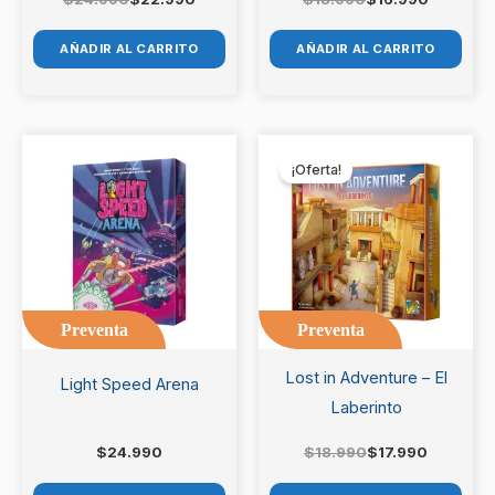
AÑADIR AL CARRITO
AÑADIR AL CARRITO
El
El
precio
precio
¡Oferta!
original
actual
era:
es:
$18.990.
$17.990.
Preventa
Preventa
Lost in Adventure – El
Light Speed Arena
Laberinto
$
24.990
$
18.990
$
17.990