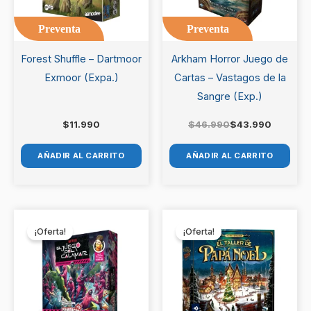
Preventa
Preventa
Forest Shuffle – Dartmoor
Arkham Horror Juego de
Exmoor (Expa.)
Cartas – Vastagos de la
Sangre (Exp.)
$
11.990
$
46.990
$
43.990
AÑADIR AL CARRITO
AÑADIR AL CARRITO
El
El
El
El
precio
precio
precio
precio
¡Oferta!
¡Oferta!
original
actual
original
actual
era:
es:
era:
es:
$52.990.
$49.990.
$24.990.
$22.990.