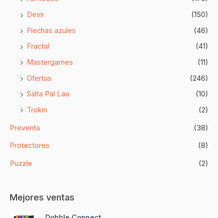
Devir
(150)
Flechas azules
(46)
Fractal
(41)
Mastergames
(11)
Ofertas
(246)
Salta Pal Lao
(10)
Trokin
(2)
Preventa
(38)
Protectores
(8)
Puzzle
(2)
Mejores ventas
E
E
Dobble Connect