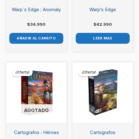
Warp´s Edge : Anomaly
Warp’s Edge
$
34.990
$
42.990
AÑADIR AL CARRITO
LEER MÁS
El
El
El
El
precio
precio
precio
precio
¡Oferta!
¡Oferta!
original
actual
original
actual
era:
es:
era:
es:
$22.990.
$20.990.
$26.990.
$24.990.
AGOTADO
Cartografos : Héroes
Cartografos