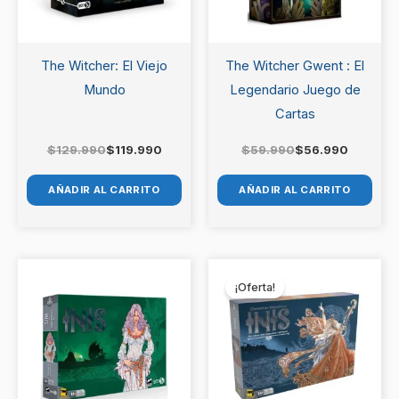
The Witcher: El Viejo
The Witcher Gwent : El
Mundo
Legendario Juego de
Cartas
$
129.990
$
119.990
$
59.990
$
56.990
AÑADIR AL CARRITO
AÑADIR AL CARRITO
El
El
precio
precio
¡Oferta!
original
actual
era:
es:
$85.990.
$78.990.