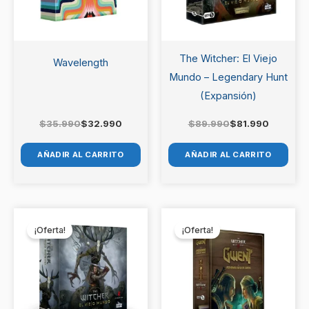
The Witcher: El Viejo
Wavelength
Mundo – Legendary Hunt
(Expansión)
$
35.990
$
32.990
$
89.990
$
81.990
AÑADIR AL CARRITO
AÑADIR AL CARRITO
El
El
El
El
precio
precio
precio
precio
¡Oferta!
¡Oferta!
original
actual
original
actual
era:
es:
era:
es:
$129.990.
$119.990.
$59.990.
$56.990.