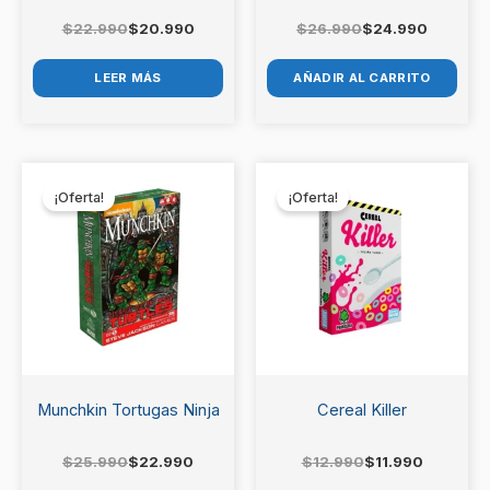
$
22.990
$
20.990
$
26.990
$
24.990
LEER MÁS
AÑADIR AL CARRITO
El
El
El
El
precio
precio
precio
precio
¡Oferta!
¡Oferta!
original
actual
original
actual
era:
es:
era:
es:
$25.990.
$22.990.
$12.990.
$11.990.
Munchkin Tortugas Ninja
Cereal Killer
$
25.990
$
22.990
$
12.990
$
11.990