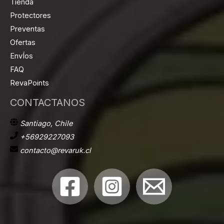
Tienda
Protectores
Preventas
Ofertas
EnvÍos
FAQ
RevaPoints
CONTACTANOS
Santiago, Chile
+56929227093
contacto@revaruk.cl