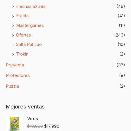
Flechas azules
(46)
Fractal
(41)
Mastergames
(11)
Ofertas
(243)
Salta Pal Lao
(10)
Trokin
(2)
Preventa
(37)
Protectores
(8)
Puzzle
(2)
Mejores ventas
E
E
Virus
l
l
$
19.990
$
17.990
p
p