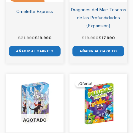
Dragones del Mar: Tesoros
Omelette Express
de las Profundidades
(Expansión)
$
21.990
$
19.990
$
19.990
$
17.990
AÑADIR AL CARRITO
AÑADIR AL CARRITO
El
El
precio
precio
¡Oferta!
original
actual
era:
es:
$14.990.
$12.990.
AGOTADO