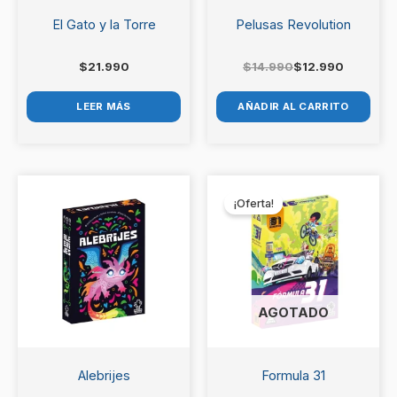
El Gato y la Torre
Pelusas Revolution
$
21.990
$
14.990
$
12.990
LEER MÁS
AÑADIR AL CARRITO
El
El
precio
precio
¡Oferta!
original
actual
era:
es:
$19.990.
$17.990.
AGOTADO
Alebrijes
Formula 31