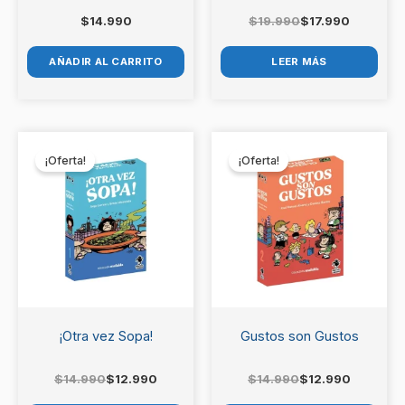
$
14.990
$
19.990
$
17.990
AÑADIR AL CARRITO
LEER MÁS
El
El
El
El
precio
precio
precio
precio
¡Oferta!
¡Oferta!
original
actual
original
actual
era:
es:
era:
es:
$14.990.
$12.990.
$14.990.
$12.990.
¡Otra vez Sopa!
Gustos son Gustos
$
14.990
$
12.990
$
14.990
$
12.990