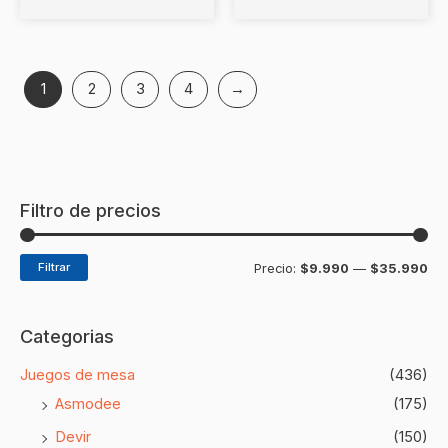
1
2
3
4
→
Filtro de precios
Filtrar
Precio:
$9.990
—
$35.990
Categorias
Juegos de mesa
(436)
Asmodee
(175)
Devir
(150)