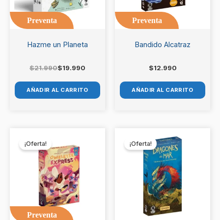
Preventa
Preventa
Hazme un Planeta
Bandido Alcatraz
$
21.990
$
19.990
$
12.990
AÑADIR AL CARRITO
AÑADIR AL CARRITO
El
El
El
El
precio
precio
precio
precio
¡Oferta!
¡Oferta!
original
actual
original
actual
era:
es:
era:
es:
$21.990.
$19.990.
$19.990.
$17.990.
Preventa