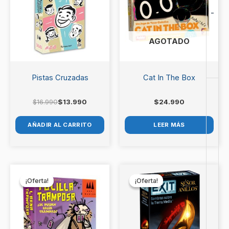
$16.990.
$13.990.
-
AGOTADO
Pistas Cruzadas
Cat In The Box
$
16.990
$
13.990
$
24.990
AÑADIR AL CARRITO
LEER MÁS
El
El
El
El
precio
precio
precio
precio
¡Oferta!
¡Oferta!
¡Oferta!
¡Oferta!
original
actual
original
actual
era:
es:
era:
es:
$14.990.
$13.990.
$14.990.
$13.990.