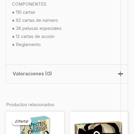
COMPONENTES
● 110 cartas
● 62 cartas de número
● 36 pelusas especiales
● 12 cartas de acción
● Reglamento
Valoraciones (0)
No hay valoraciones aún.
Productos relacionados
Sé el primero en valorar “Pelusas
El
El
precio
precio
Revolution”
¡Oferta!
¡Oferta!
original
actual
era:
es:
Debes
acceder
para publicar una valoración.