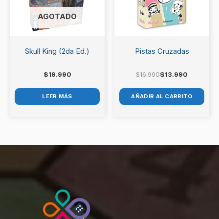
AGOTADO
Skull King (2da Ed.)
Pistas Cruzadas
$
19.990
$
16.990
$
13.990
LEER MÁS
AÑADIR AL CARRITO