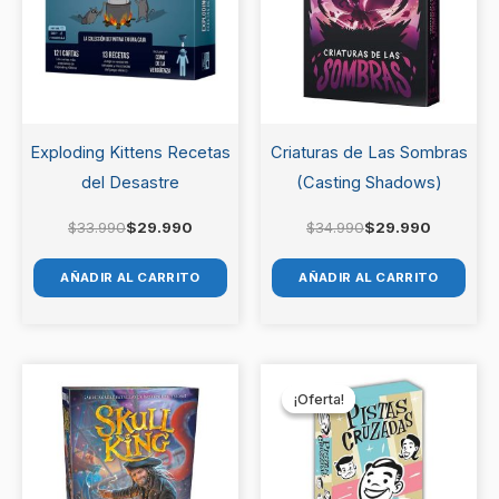
Exploding Kittens Recetas
Criaturas de Las Sombras
del Desastre
(Casting Shadows)
$
33.990
$
29.990
$
34.990
$
29.990
AÑADIR AL CARRITO
AÑADIR AL CARRITO
El
El
precio
precio
¡Oferta!
¡Oferta!
original
actual
era:
es:
$16.990.
$13.990.