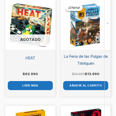
Sé el primero en valorar “Happy
El
El
precio
precio
Salmon”
¡Oferta!
¡Oferta!
original
actual
era:
es:
Debes
acceder
para publicar una valoración.
$14.990.
$13.990.
-
AGOTADO
La Feria de las Pulgas de
HEAT
Titirilquén
$
62.990
$
14.990
$
13.990
LEER MÁS
AÑADIR AL CARRITO