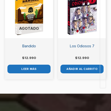
AGOTADO
Bandido
Los Odiosos 7
$
12.990
$
12.990
LEER MÁS
AÑADIR AL CARRITO