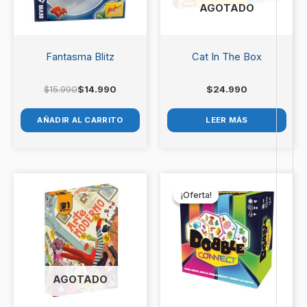
AGOTADO
Fantasma Blitz
Cat In The Box
$
15.990
$
14.990
$
24.990
AÑADIR AL CARRITO
LEER MÁS
El
El
precio
precio
¡Oferta!
¡Oferta!
original
actual
era:
es:
$14.990.
$12.990.
AGOTADO