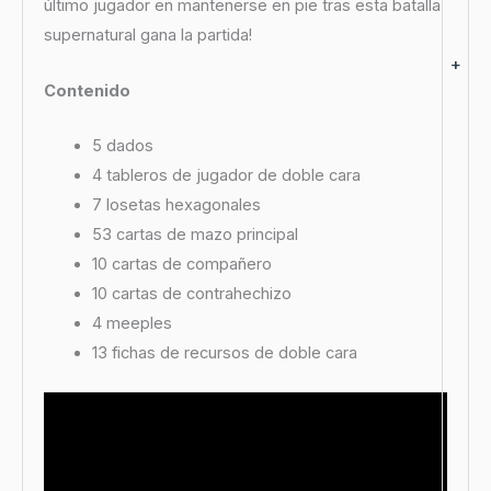
último jugador en mantenerse en pie tras esta batalla
supernatural gana la partida!
+
Contenido
5 dados
4 tableros de jugador de doble cara
7 losetas hexagonales
53 cartas de mazo principal
10 cartas de compañero
10 cartas de contrahechizo
4 meeples
13 fichas de recursos de doble cara