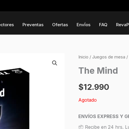
ectores
Preventas
Ofertas
EnvÍos
FAQ
RevaP
Inicio
/
Juegos de mesa
/
The Mind
$
12.990
Agotado
ENVÍOS EXPRESS Y G
📦 Recibe en 24 hrs. L