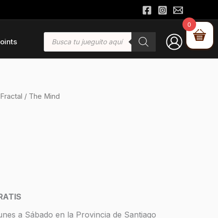
0
Búsqueda
oints
de
productos
Fractal
/ The Mind
RATIS
unes a Sábado en la Provincia de Santiago