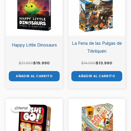
$21.990.
$19.990.
$14.990.
$13.990.
La Feria de las Pulgas de
Happy Little Dinosaurs
Titirilquén
$
21.990
$
19.990
$
14.990
$
13.990
AÑADIR AL CARRITO
AÑADIR AL CARRITO
El
El
precio
precio
¡Oferta!
¡Oferta!
original
actual
era:
es:
$12.990.
$11.990.