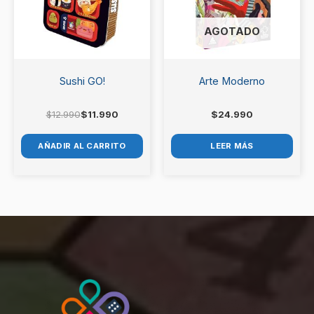
AGOTADO
Sushi GO!
Arte Moderno
$
12.990
$
11.990
$
24.990
AÑADIR AL CARRITO
LEER MÁS