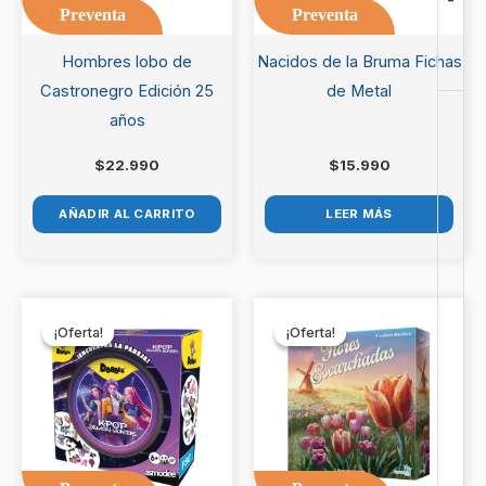
Preventa
Preventa
Hombres lobo de
Nacidos de la Bruma Fichas
Castronegro Edición 25
de Metal
años
$
22.990
$
15.990
AÑADIR AL CARRITO
LEER MÁS
El
El
El
El
precio
precio
precio
precio
¡Oferta!
¡Oferta!
¡Oferta!
¡Oferta!
original
actual
original
actual
era:
es:
era:
es:
$16.990.
$15.990.
$27.990.
$25.990.