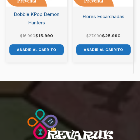
Preventa
Preventa
Dobble KPop Demon
Flores Escarchadas
Hunters
$
16.990
$
15.990
$
27.990
$
25.990
AÑADIR AL CARRITO
AÑADIR AL CARRITO