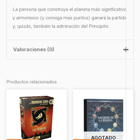
La persona que construya el planeta más significativo
y armonioso (y consiga mas puntos) ganará la partida
y, quizás, también la admiración del Principito
Valoraciones (0)
No hay valoraciones aún.
Productos relacionados
Sé el primero en valorar “Hazme
un Planeta”
Debes
acceder
para publicar una valoración.
AGOTADO
-