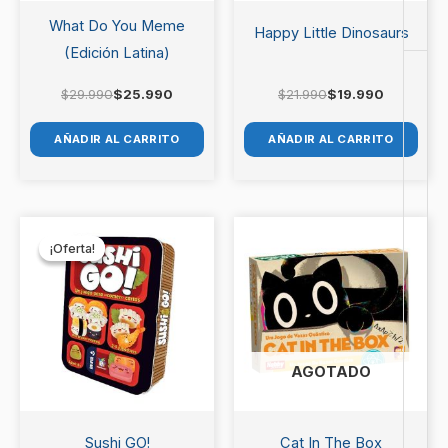
What Do You Meme
Happy Little Dinosaurs
(Edición Latina)
$
29.990
$
25.990
$
21.990
$
19.990
AÑADIR AL CARRITO
AÑADIR AL CARRITO
El
El
precio
precio
¡Oferta!
¡Oferta!
original
actual
era:
es:
$12.990.
$11.990.
AGOTADO
Sushi GO!
Cat In The Box