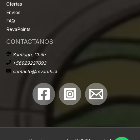
Ofertas
EnvÍos
FAQ
RevaPoints
CONTACTANOS
Santiago, Chile
+56929227093
contacto@revaruk.cl