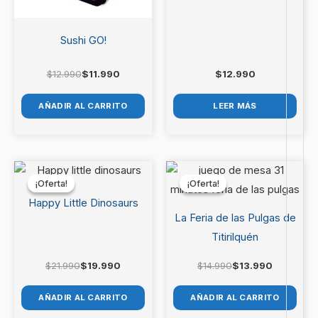
Sushi GO!
$
12.990
$
11.990
$
12.990
AÑADIR AL CARRITO
LEER MÁS
El
El
El
El
precio
precio
precio
precio
¡Oferta!
¡Oferta!
¡Oferta!
¡Oferta!
original
actual
original
actual
era:
es:
era:
es:
Happy Little Dinosaurs
$21.990.
$19.990.
$14.990.
$13.990.
La Feria de las Pulgas de
Titirilquén
$
21.990
$
19.990
$
14.990
$
13.990
AÑADIR AL CARRITO
AÑADIR AL CARRITO