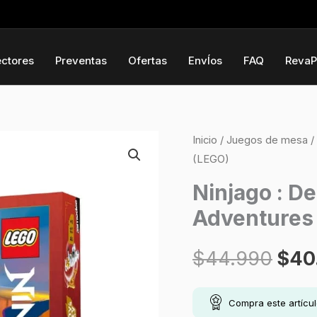
ectores
Preventas
Ofertas
EnvÍos
FAQ
RevaP
Ninjago
Inicio
/
Juegos de mesa
/
El
(LEGO)
:
prec
Destinys
Ninjago : D
Bounty
Adventures
orig
Adventures
(LEGO)
era:
$
44.990
$
40
cantidad
$44
Compra este artícu