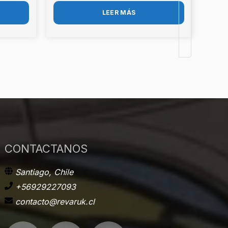
LEER MÁS
CONTACTANOS
Santiago, Chile
+56929227093
contacto@revaruk.cl