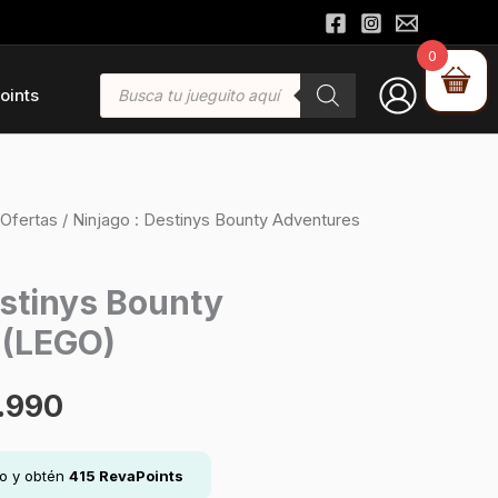
0
Búsqueda
oints
de
productos
Ofertas
/ Ninjago : Destinys Bounty Adventures
El
io
precio
estinys Bounty
 (LEGO)
inal
actual
es:
.990
.990.
$40.990.
lo y obtén
415
RevaPoints