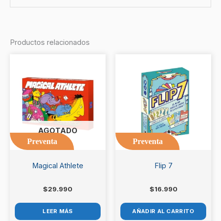
No hay valoraciones aún.
Productos relacionados
Sé el primero en valorar
“Nemesis Represalia”
Debes
acceder
para publicar una valoración.
AGOTADO
Preventa
Preventa
Magical Athlete
Flip 7
$
29.990
$
16.990
LEER MÁS
AÑADIR AL CARRITO