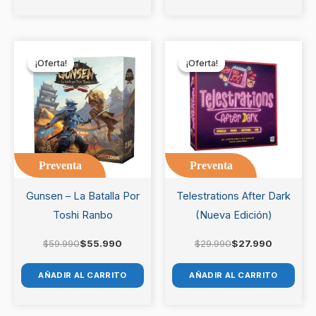
El
El
El
El
precio
precio
precio
precio
¡Oferta!
¡Oferta!
¡Oferta!
¡Oferta!
original
actual
original
actual
era:
es:
era:
es:
$59.990.
$55.990.
$29.990.
$27.990.
Preventa
Preventa
Gunsen – La Batalla Por
Telestrations After Dark
Toshi Ranbo
(Nueva Edición)
$
59.990
$
55.990
$
29.990
$
27.990
AÑADIR AL CARRITO
AÑADIR AL CARRITO