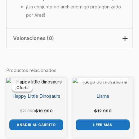
¡Un conjunto de archienemigo protagonizado
por Ares!
Valoraciones (0)
No hay valoraciones aún.
Productos relacionados
AGOTADO
Sé el primero en valorar “Marvel
El
El
precio
precio
Champions – Hercules”
¡Oferta!
¡Oferta!
original
actual
era:
es:
Happy Little Dinosaurs
Llama
Debes
acceder
para publicar una valoración.
$21.990.
$19.990.
$
21.990
$
19.990
$
12.990
AÑADIR AL CARRITO
LEER MÁS