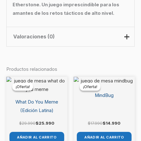
Etherstone. Un juego imprescindible para los
amantes de los retos tácticos de alto nivel.
Valoraciones (0)
No hay valoraciones aún.
Productos relacionados
Sé el primero en valorar
El
El
El
El
precio
precio
precio
precio
“Etherstone”
¡Oferta!
¡Oferta!
¡Oferta!
¡Oferta!
original
actual
original
actual
era:
es:
era:
es:
MindBug
Debes
acceder
para publicar una valoración.
$29.990.
$25.990.
$17.990.
$14.990.
What Do You Meme
(Edición Latina)
$
29.990
$
25.990
$
17.990
$
14.990
AÑADIR AL CARRITO
AÑADIR AL CARRITO