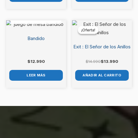
AGOTADO
El
El
precio
precio
¡Oferta!
¡Oferta!
original
actual
era:
es:
Bandido
$14.990.
$13.990.
Exit : El Señor de los Anillos
$
12.990
$
14.990
$
13.990
LEER MÁS
AÑADIR AL CARRITO