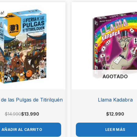
as Cotidianas de Titirilquén (Puzzle 1000p
El
El
precio
precio
ta!
ta!
ón.
original
actual
era:
es:
$14.990.
$13.990.
AGOTADO
 de las Pulgas de Titirilquén
Llama Kadabra
$
14.990
$
13.990
$
12.990
AÑADIR AL CARRITO
LEER MÁS