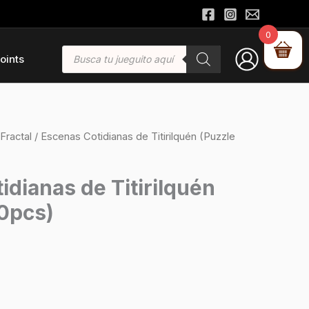
0
Búsqueda
oints
de
productos
Fractal
/ Escenas Cotidianas de Titirilquén (Puzzle
idianas de Titirilquén
0pcs)