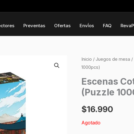
ectores
Preventas
Ofertas
EnvÍos
FAQ
RevaP
Inicio
/
Juegos de mesa
/
1000pcs)
Escenas Cot
(Puzzle 100
$
16.990
Agotado