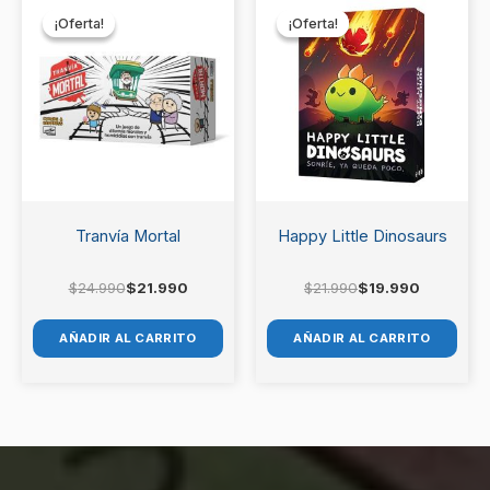
precio
precio
precio
precio
¡Oferta!
¡Oferta!
¡Oferta!
¡Oferta!
original
actual
original
actual
era:
es:
era:
es:
$24.990.
$21.990.
$21.990.
$19.990.
Tranvía Mortal
Happy Little Dinosaurs
$
24.990
$
21.990
$
21.990
$
19.990
AÑADIR AL CARRITO
AÑADIR AL CARRITO