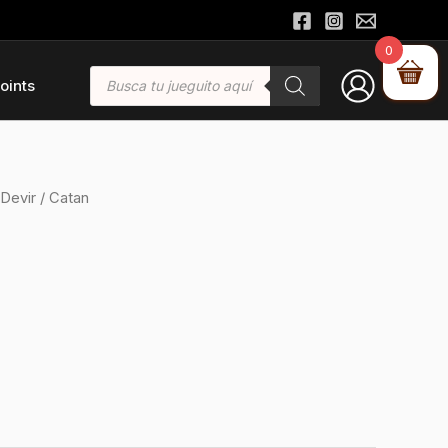
0
Búsqueda
oints
de
productos
Devir
/ Catan