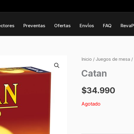
ectores
Preventas
Ofertas
EnvÍos
FAQ
RevaP
Inicio
/
Juegos de mesa
/
Catan
$
34.990
Agotado