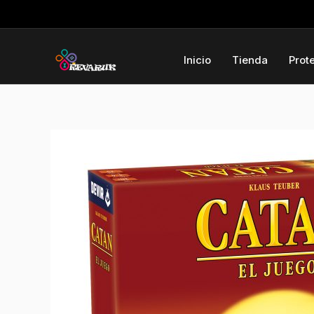
Ir
al
contenido
Inicio
Tienda
Prot