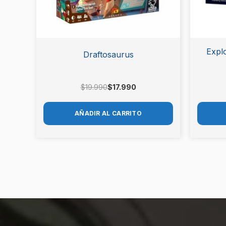
Explo
Draftosaurus
$
19.990
$
17.990
AÑADIR AL CARRITO