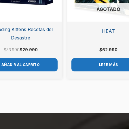
AGOTADO
ding Kittens Recetas del
HEAT
Desastre
$
33.990
$
29.990
$
62.990
AÑADIR AL CARRITO
LEER MÁS