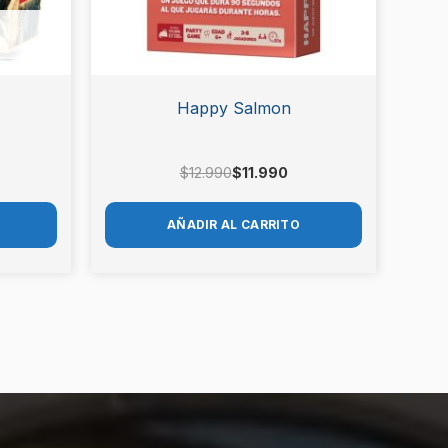
Happy Salmon
$
12.990
$
11.990
AÑADIR AL CARRITO