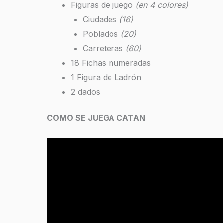
Figuras de juego
(en 4 colores)
Ciudades
(16)
Poblados
(20)
Carreteras
(60)
18 Fichas numeradas
1 Figura de Ladrón
2 dados
COMO SE JUEGA CATAN