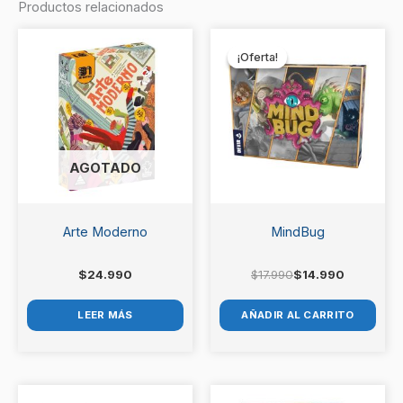
Productos relacionados
Sé el primero en valorar “Llama
El
El
precio
precio
Kadabra”
¡Oferta!
¡Oferta!
original
actual
era:
es:
Debes
acceder
para publicar una valoración.
$17.990.
$14.990.
AGOTADO
Arte Moderno
MindBug
$
24.990
$
17.990
$
14.990
LEER MÁS
AÑADIR AL CARRITO
El
El