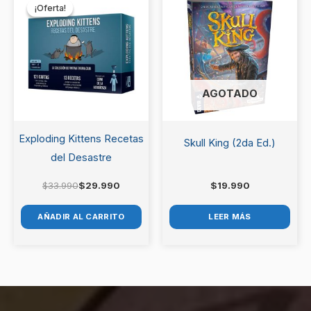
precio
precio
¡Oferta!
¡Oferta!
original
actual
era:
es:
$33.990.
$29.990.
AGOTADO
Exploding Kittens Recetas
Skull King (2da Ed.)
del Desastre
$
33.990
$
29.990
$
19.990
AÑADIR AL CARRITO
LEER MÁS