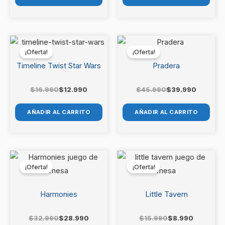
El
El
El
El
precio
precio
precio
precio
¡Oferta!
¡Oferta!
original
actual
original
actual
era:
es:
era:
es:
Timeline Twist Star Wars
Pradera
$16.990.
$12.990.
$45.990.
$39.990.
$
16.990
$
12.990
$
45.990
$
39.990
AÑADIR AL CARRITO
AÑADIR AL CARRITO
El
El
El
El
precio
precio
precio
precio
¡Oferta!
¡Oferta!
original
actual
original
actual
era:
es:
era:
es:
$32.990.
$28.990.
$15.990.
$8.990.
Harmonies
Little Tavern
$
32.990
$
28.990
$
15.990
$
8.990