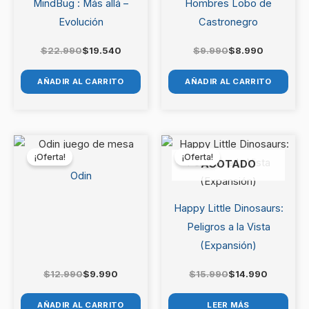
$22.990.
$19.540.
$9.990.
$8.990.
MindBug : Más allá –
Hombres Lobo de
Evolución
Castronegro
$
22.990
$
19.540
$
9.990
$
8.990
AÑADIR AL CARRITO
AÑADIR AL CARRITO
El
El
El
El
precio
precio
precio
precio
¡Oferta!
¡Oferta!
original
actual
original
actual
AGOTADO
era:
es:
era:
es:
Odin
$12.990.
$9.990.
$15.990.
$14.990.
Happy Little Dinosaurs:
Peligros a la Vista
(Expansión)
$
12.990
$
9.990
$
15.990
$
14.990
AÑADIR AL CARRITO
LEER MÁS