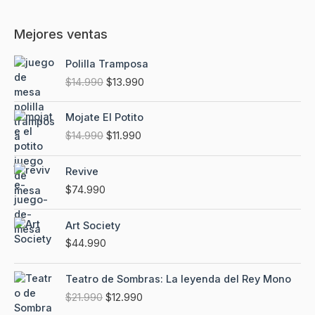
Mejores ventas
E
E
Polilla Tramposa
l
l
$
14.990
$
13.990
p
p
r
r
E
E
e
e
Mojate El Potito
l
l
c
c
$
14.990
$
11.990
p
p
i
i
r
r
o
o
e
e
Revive
o
a
c
c
$
74.990
r
c
i
i
i
t
o
o
g
u
Art Society
o
a
i
a
$
44.990
r
c
n
l
i
t
a
e
E
E
g
u
l
s
Teatro de Sombras: La leyenda del Rey Mono
l
l
i
a
e
:
$
21.990
$
12.990
p
p
n
l
r
$