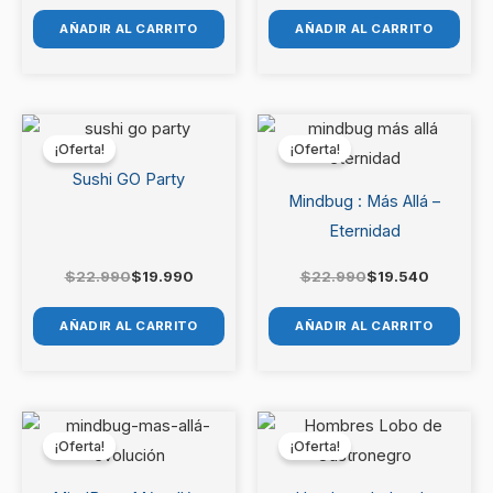
AÑADIR AL CARRITO
AÑADIR AL CARRITO
El
El
El
El
precio
precio
precio
precio
¡Oferta!
¡Oferta!
original
actual
original
actual
era:
es:
era:
es:
Sushi GO Party
$22.990.
$19.990.
$22.990.
$19.540.
Mindbug : Más Allá –
Eternidad
$
22.990
$
19.990
$
22.990
$
19.540
AÑADIR AL CARRITO
AÑADIR AL CARRITO
El
El
El
El
precio
precio
precio
precio
¡Oferta!
¡Oferta!
original
actual
original
actual
era:
es:
era:
es: