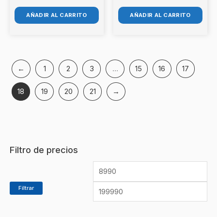
AÑADIR AL CARRITO
AÑADIR AL CARRITO
←
1
2
3
…
15
16
17
18
19
20
21
→
Filtro de precios
Filtrar