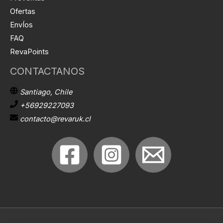
9
Ofertas
0
EnvÍos
.
FAQ
RevaPoints
CONTACTANOS
Santiago, Chile
+56929227093
contacto@revaruk.cl