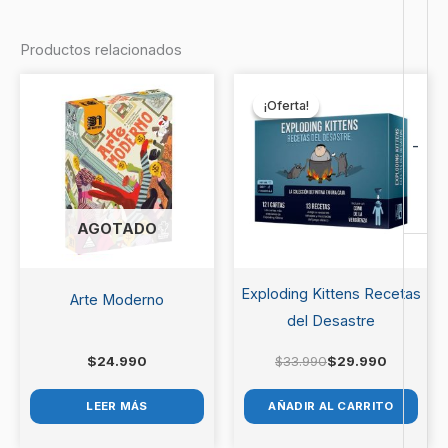
No hay valoraciones aún.
Productos relacionados
Sé el primero en valorar “Timeline
El
El
precio
precio
Twist Star Wars”
¡Oferta!
¡Oferta!
original
actual
era:
es:
Debes
acceder
para publicar una valoración.
-
$33.990.
$29.990.
AGOTADO
Exploding Kittens Recetas
Arte Moderno
del Desastre
$
24.990
$
33.990
$
29.990
LEER MÁS
AÑADIR AL CARRITO