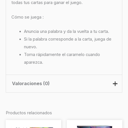
todas tus cartas para ganar el juego.
Cómo se juega :
Anuncia una palabra y da la vuelta a tu carta.
Si la palabra corresponde a la carta, juega de
nuevo.
Toma rápidamente el caramelo cuando
aparezca.
Valoraciones (0)
No hay valoraciones aún.
Productos relacionados
Sé el primero en valorar “Taco
El
El
precio
precio