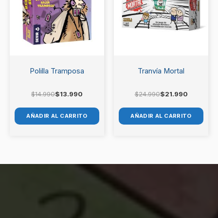
Polilla Tramposa
Tranvía Mortal
$
14.990
$
13.990
$
24.990
$
21.990
AÑADIR AL CARRITO
AÑADIR AL CARRITO