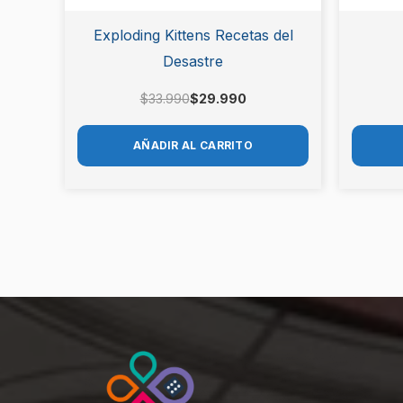
Exploding Kittens Recetas del
Desastre
$
33.990
$
29.990
AÑADIR AL CARRITO