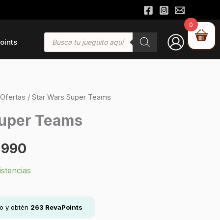
0
Búsqueda
oints
de
productos
Ofertas
/ Star Wars Super Teams
El
Super Teams
io
precio
.990
inal
actual
istencias
es:
990.
$24.990.
lo y obtén
263
RevaPoints