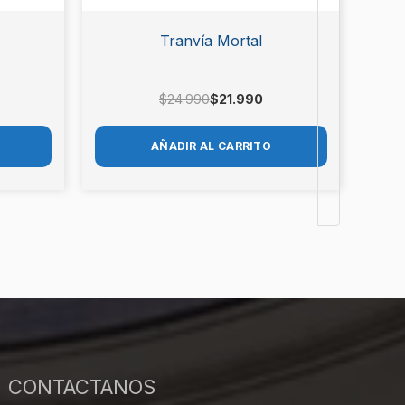
Tranvía Mortal
$
24.990
$
21.990
AÑADIR AL CARRITO
CONTACTANOS