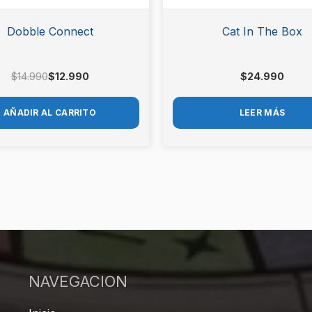
Dobble Connect
Cat In The Box
$
14.990
$
12.990
$
24.990
AÑADIR AL CARRITO
LEER MÁS
NAVEGACION