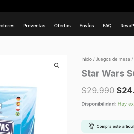
ectores
Preventas
Ofertas
EnvÍos
FAQ
RevaP
Star
Inicio
/
Juegos de mesa
/
El
Wars
Star Wars 
prec
Super
Teams
$
29.990
$
24
orig
cantidad
Disponibilidad:
Hay ex
era:
$29.
Compra este artícu