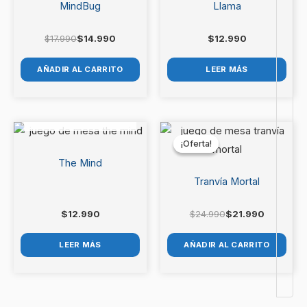
MindBug
Llama
$
17.990
$
14.990
$
12.990
AÑADIR AL CARRITO
LEER MÁS
AGOTADO
El
El
precio
precio
¡Oferta!
¡Oferta!
original
actual
era:
es:
The Mind
$24.990.
$21.990.
Tranvía Mortal
$
12.990
$
24.990
$
21.990
LEER MÁS
AÑADIR AL CARRITO