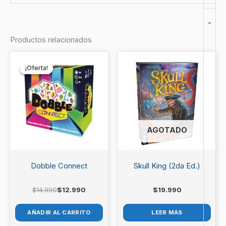
No hay valoraciones aún.
-
Productos relacionados
Sé el primero en valorar “Sky
El
El
precio
precio
Team”
¡Oferta!
¡Oferta!
original
actual
era:
es:
Debes
acceder
para publicar una valoración.
$14.990.
$12.990.
AGOTADO
Dobble Connect
Skull King (2da Ed.)
$
14.990
$
12.990
$
19.990
AÑADIR AL CARRITO
LEER MÁS