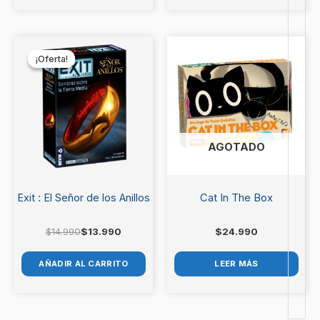
El
El
precio
precio
¡Oferta!
¡Oferta!
original
actual
era:
es:
$14.990.
$13.990.
AGOTADO
Exit : El Señor de los Anillos
Cat In The Box
$
14.990
$
13.990
$
24.990
AÑADIR AL CARRITO
LEER MÁS