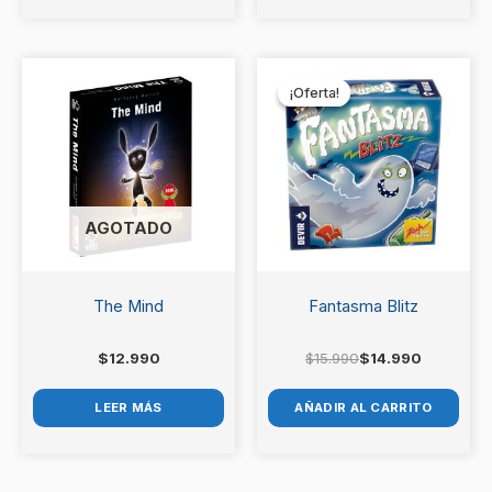
El
El
precio
precio
¡Oferta!
¡Oferta!
original
actual
era:
es:
$15.990.
$14.990.
AGOTADO
The Mind
Fantasma Blitz
$
12.990
$
15.990
$
14.990
LEER MÁS
AÑADIR AL CARRITO