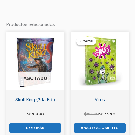
No hay valoraciones aún.
Productos relacionados
Sé el primero en valorar “Piratas
El
El
precio
precio
de Maracaibo”
¡Oferta!
¡Oferta!
original
actual
era:
es:
Debes
acceder
para publicar una valoración.
$19.990.
$17.990.
AGOTADO
Skull King (2da Ed.)
Virus
$
19.990
$
19.990
$
17.990
LEER MÁS
AÑADIR AL CARRITO