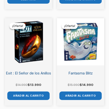
El
El
El
El
precio
precio
precio
precio
¡Oferta!
¡Oferta!
¡Oferta!
¡Oferta!
original
actual
original
actual
era:
es:
era:
es:
$14.990.
$13.990.
$15.990.
$14.990.
Exit : El Señor de los Anillos
Fantasma Blitz
$
14.990
$
13.990
$
15.990
$
14.990
AÑADIR AL CARRITO
AÑADIR AL CARRITO