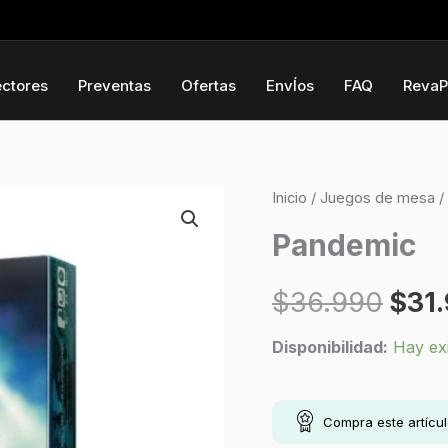
ectores
Preventas
Ofertas
EnvÍos
FAQ
RevaP
Pandemic
Inicio
/
Juegos de mesa
/
El
cantidad
Pandemic
prec
$
36.990
$
31
orig
Disponibilidad:
Hay ex
era:
$36.
Compra este artícu