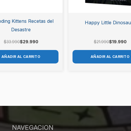
ding Kittens Recetas del
Happy Little Dinosau
Desastre
$
33.990
$
29.990
$
21.990
$
19.990
AÑADIR AL CARRITO
AÑADIR AL CARRITO
NAVEGACION