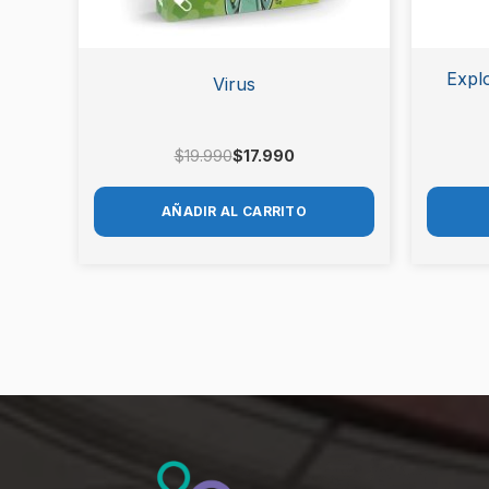
Explo
Virus
$
19.990
$
17.990
AÑADIR AL CARRITO