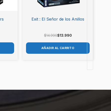
rs
Exit : El Señor de los Anillos
$
14.990
$
13.990
AÑADIR AL CARRITO