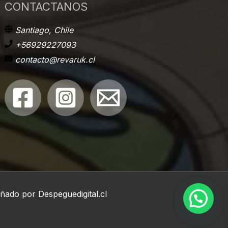
CONTACTANOS
Santiago, Chile
+56929227093
contacto@revaruk.cl
eñado por
Despeguedigital.cl