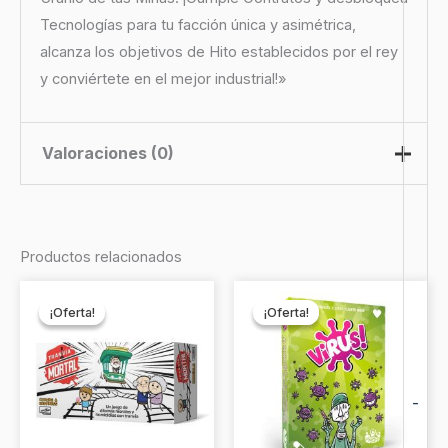
Tecnologías para tu facción única y asimétrica,
alcanza los objetivos de Hito establecidos por el rey
y conviértete en el mejor industrial!»
Valoraciones (0)
No hay valoraciones aún.
Productos relacionados
Sé el primero en valorar
El
El
El
El
precio
precio
precio
precio
“Nucleum”
¡Oferta!
¡Oferta!
¡Oferta!
¡Oferta!
original
actual
original
actual
era:
es:
era:
es:
Debes
acceder
para publicar una valoración.
$24.990.
$21.990.
$19.990.
$17.990.
-