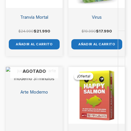
Tranvía Mortal
Virus
$
24.990
$
21.990
$
19.990
$
17.990
AÑADIR AL CARRITO
AÑADIR AL CARRITO
El
El
AGOTADO
precio
precio
¡Oferta!
¡Oferta!
original
actual
era:
es:
$12.990.
$11.990.
Arte Moderno