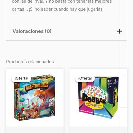
con las del rival. Y no basta con tener las mejores
cartas… ¡Si no saber cuándo hay que jugarlas!
Valoraciones (0)
No hay valoraciones aún.
Productos relacionados
Sé el primero en valorar
El
El
El
El
-
precio
precio
precio
precio
“MindBug : Fruta de Batalla
¡Oferta!
¡Oferta!
¡Oferta!
¡Oferta!
original
actual
original
actual
Galaxia”
era:
es:
era:
es:
$19.990.
$17.990.
$14.990.
$12.990.
Debes
acceder
para publicar una valoración.