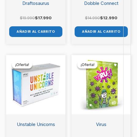
Draftosaurus
Dobble Connect
$
19.990
$
17.990
$
14.990
$
12.990
AÑADIR AL CARRITO
AÑADIR AL CARRITO
El
El
El
El
precio
precio
precio
precio
¡Oferta!
¡Oferta!
¡Oferta!
¡Oferta!
original
actual
original
actual
era:
es:
era:
es:
$21.990.
$19.990.
$19.990.
$17.990.
Unstable Unicorns
Virus