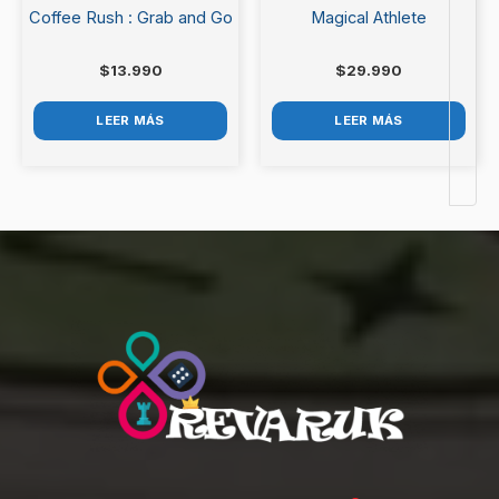
Coffee Rush : Grab and Go
Magical Athlete
$
13.990
$
29.990
LEER MÁS
LEER MÁS