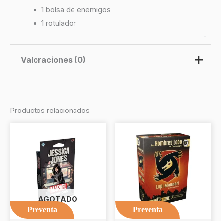
1 bolsa de enemigos
1 rotulador
-
Valoraciones (0)
No hay valoraciones aún.
Productos relacionados
Sé el primero en valorar “Mass
Effect El Juego de Tablero”
Debes
acceder
para publicar una valoración.
AGOTADO
Preventa
Preventa