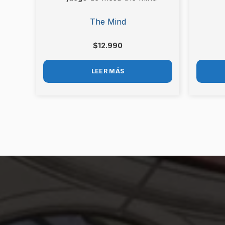
Debes
acceder
para publicar una valoraci
The Mind
$
12.990
LEER MÁS