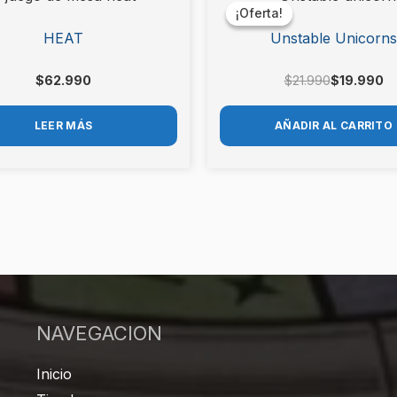
precio
precio
¡Oferta!
¡Oferta!
ón.
original
actual
HEAT
Unstable Unicorns
era:
es:
$21.990.
$19.990.
$
62.990
$
21.990
$
19.990
LEER MÁS
AÑADIR AL CARRITO
NAVEGACION
Inicio