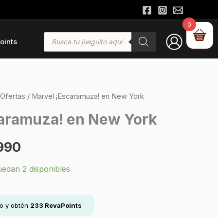
0
Búsqueda
oints
de
productos
Ofertas
/ Marvel ¡Escaramuza! en New York
El
caramuza! en New York
io
precio
990
nal
actual
uedan 2 disponibles
es:
990.
$16.990.
lo y obtén
233
RevaPoints