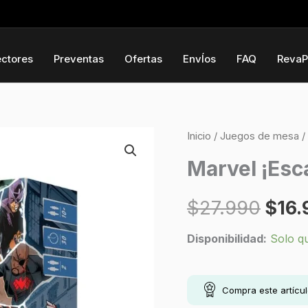
ectores
Preventas
Ofertas
EnvÍos
FAQ
RevaP
Marvel
Inicio
/
Juegos de mesa
/
El
¡Escaramuza!
Marvel ¡Es
prec
en
New
$
27.990
$
16.
origi
York
cantidad
Disponibilidad:
Solo q
era:
$27.
Compra este artícu