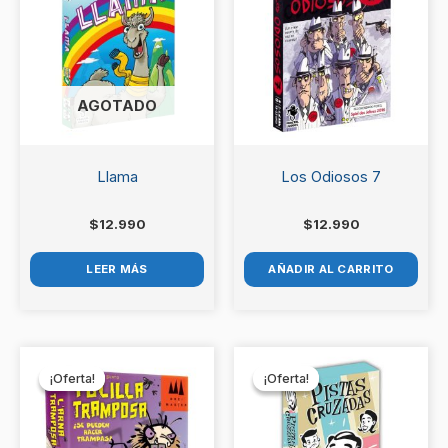
AGOTADO
Llama
Los Odiosos 7
$
12.990
$
12.990
LEER MÁS
AÑADIR AL CARRITO
El
El
El
El
precio
precio
precio
precio
¡Oferta!
¡Oferta!
¡Oferta!
¡Oferta!
original
actual
original
actual
era:
es:
era:
es:
$14.990.
$13.990.
$16.990.
$13.990.