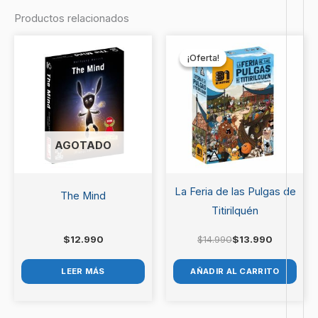
Productos relacionados
Sé el primero en valorar “Looot”
El
El
precio
precio
¡Oferta!
¡Oferta!
Debes
acceder
para publicar una valoración.
original
actual
era:
es:
$14.990.
$13.990.
AGOTADO
La Feria de las Pulgas de
The Mind
Titirilquén
$
12.990
$
14.990
$
13.990
LEER MÁS
AÑADIR AL CARRITO