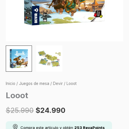
Inicio
/
Juegos de mesa
/
Devir
/ Looot
Looot
$
25.990
$
24.990
Compra este artículo y obtén
253
RevaPoints