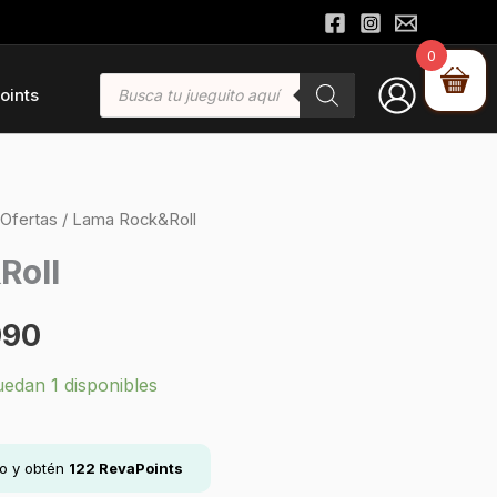
0
Búsqueda
oints
de
productos
Ofertas
/ Lama Rock&Roll
El
Roll
io
precio
990
nal
actual
uedan 1 disponibles
es:
990.
$11.990.
lo y obtén
122
RevaPoints