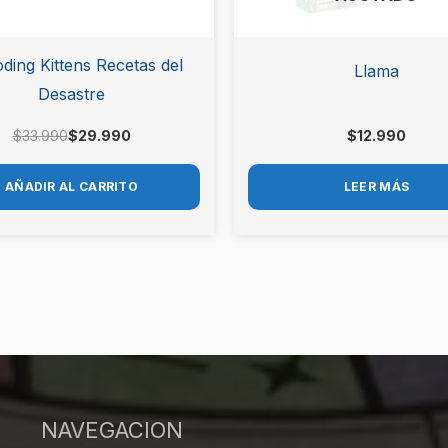
ding Kittens Recetas del
Llama
Desastre
$
33.990
$
29.990
$
12.990
AÑADIR AL CARRITO
LEER MÁS
NAVEGACION