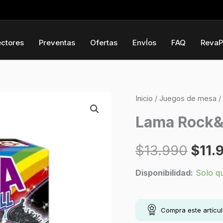
ectores
Preventas
Ofertas
EnvÍos
FAQ
RevaP
Lama
Inicio
/
Juegos de mesa
/
El
Rock&Roll
Lama Rock&
prec
cantidad
$
13.990
$
11.
origi
Disponibilidad:
Solo q
era:
$13.
Compra este artícu