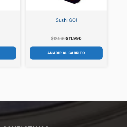
Sushi GO!
$
12.990
$
11.990
AÑADIR AL CARRITO