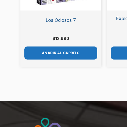
Explo
Los Odiosos 7
$
12.990
AÑADIR AL CARRITO