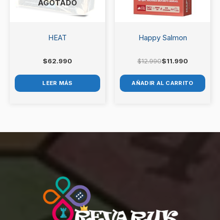
AGOTADO
HEAT
Happy Salmon
$
62.990
$
12.990
$
11.990
LEER MÁS
AÑADIR AL CARRITO