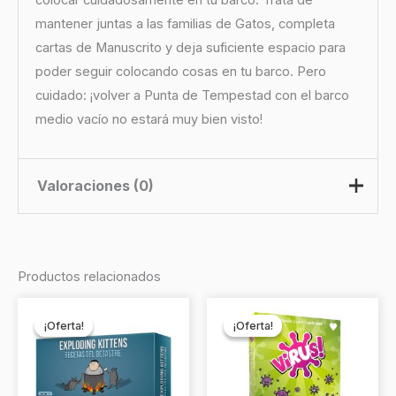
colocar cuidadosamente en tu barco. Trata de
mantener juntas a las familias de Gatos, completa
cartas de Manuscrito y deja suficiente espacio para
poder seguir colocando cosas en tu barco. Pero
cuidado: ¡volver a Punta de Tempestad con el barco
medio vacío no estará muy bien visto!
Valoraciones (0)
No hay valoraciones aún.
Productos relacionados
Sé el primero en valorar “La Isla
El
El
El
El
precio
precio
precio
precio
de los Gatos”
¡Oferta!
¡Oferta!
¡Oferta!
¡Oferta!
original
actual
original
actual
era:
es:
era:
es:
Debes
acceder
para publicar una valoración.
$33.990.
$29.990.
$19.990.
$17.990.