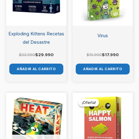
Exploding Kittens Recetas
Virus
del Desastre
$
33.990
$
29.990
$
19.990
$
17.990
AÑADIR AL CARRITO
AÑADIR AL CARRITO
El
El
precio
precio
¡Oferta!
¡Oferta!
original
actual
era:
es:
$12.990.
$11.990.