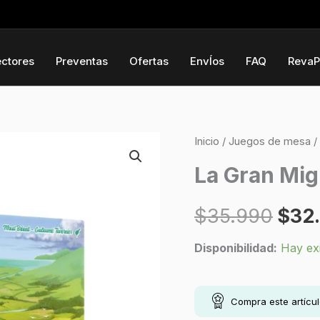
ectores
Preventas
Ofertas
EnvÍos
FAQ
RevaP
La
Inicio
/
Juegos de mesa
/
El
Gran
La Gran Mig
prec
Migración
cantidad
$
35.990
$
32
orig
Disponibilidad:
Hay ex
era:
$35.
Compra este artícu