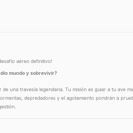
esafío aéreo definitivo!
edio mundo y sobrevivir?
der de una travesía legendaria. Tu misión es guiar a tu ave m
l: tormentas, depredadores y el agotamiento pondrán a prue
estión.