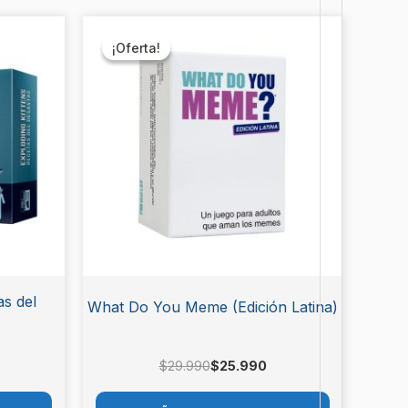
El
El
precio
precio
¡Oferta!
¡Oferta!
original
actual
era:
es:
$29.990.
$25.990.
as del
What Do You Meme (Edición Latina)
$
29.990
$
25.990