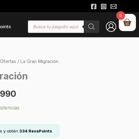
0
Búsqueda
oints
de
productos
Ofertas
/ La Gran Migración
El
ración
io
precio
.990
inal
actual
istencias
es:
990.
$32.990.
lo y obtén
334
RevaPoints