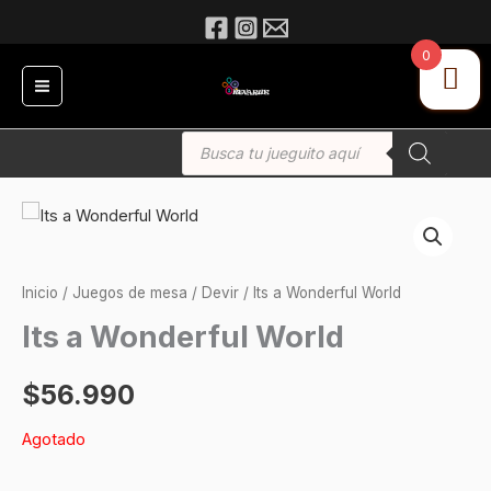
Ir
al
0
contenido
Búsqueda
de
productos
Inicio
/
Juegos de mesa
/
Devir
/ Its a Wonderful World
Its a Wonderful World
$
56.990
Agotado