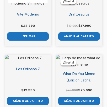
Wonderful World”
¡Oferta!
¡Oferta!
original
actual
era:
es:
Debes
acceder
para publicar una valoración.
$19.990.
$17.990.
Arte Moderno
Draftosaurus
$
24.990
$
19.990
$
17.990
LEER MÁS
AÑADIR AL CARRITO
El
El
precio
precio
¡Oferta!
¡Oferta!
original
actual
era:
es:
Los Odiosos 7
$29.990.
$25.990.
What Do You Meme
(Edición Latina)
$
12.990
$
29.990
$
25.990
AÑADIR AL CARRITO
AÑADIR AL CARRITO