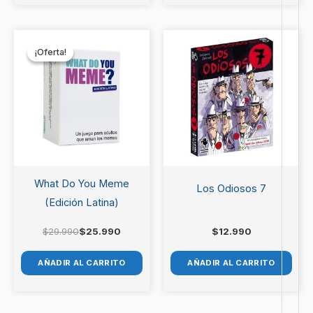
El
El
precio
precio
¡Oferta!
¡Oferta!
original
actual
era:
es:
$29.990.
$25.990.
What Do You Meme
Los Odiosos 7
(Edición Latina)
$
29.990
$
25.990
$
12.990
AÑADIR AL CARRITO
AÑADIR AL CARRITO