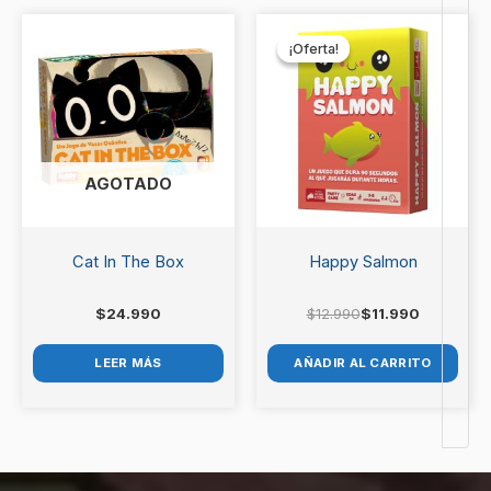
El
El
precio
precio
¡Oferta!
¡Oferta!
original
actual
era:
es:
$12.990.
$11.990.
AGOTADO
Cat In The Box
Happy Salmon
$
24.990
$
12.990
$
11.990
LEER MÁS
AÑADIR AL CARRITO