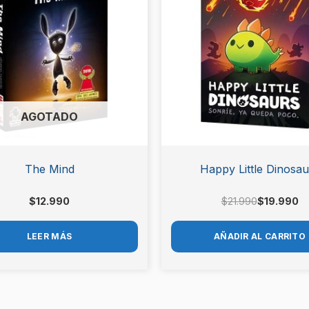
$21.990.
$19.990.
AGOTADO
The Mind
Happy Little Dinosau
$
12.990
$
21.990
$
19.990
LEER MÁS
AÑADIR AL CARRITO