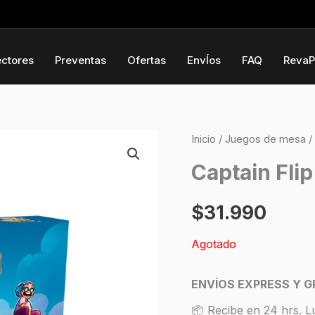
ectores
Preventas
Ofertas
EnvÍos
FAQ
RevaP
Inicio
/
Juegos de mesa
/
Captain Flip
$
31.990
Agotado
ENVÍOS EXPRESS Y G
📦 Recibe en 24 hrs. L