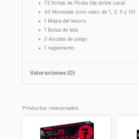
72 fichas de Pirata (de doble cara)
40 Monedas (con valor de 1, 3, 5 y 10)
1 Mapa del tesoro
1 Bolsa de tela
3 Ayudas de juego
1 reglamento
Valoraciones (0)
No hay valoraciones aún.
Productos relacionados
Sé el primero en valorar “Capta
Debes
acceder
para publicar una valoraci