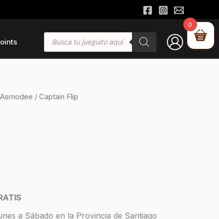
0
Búsqueda
oints
de
productos
Asmodee
/ Captain Flip
RATIS
unes a Sábado en la Provincia de Santiago