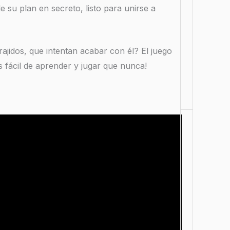
de su plan en secreto, listo para unirse a
rajidos, que intentan acabar con él? El juego
fácil de aprender y jugar que nunca!