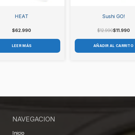
HEAT
Sushi GO!
$
62.990
$
12.990
$
11.990
LEER MÁS
AÑADIR AL CARRITO
NAVEGACION
Inicio