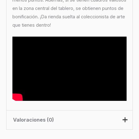
menos puntos. Además, si se tienen cuadros valiosos
en la zona central del tablero, se obtienen puntos de
bonificación. ¡Da rienda suelta al coleccionista de arte
que tienes dentro!
Valoraciones (0)
No hay valoraciones aún.