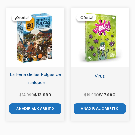
El
El
El
El
precio
precio
precio
precio
¡Oferta!
¡Oferta!
¡Oferta!
¡Oferta!
original
actual
original
actual
era:
es:
era:
es:
$14.990.
$13.990.
$19.990.
$17.990.
La Feria de las Pulgas de
Virus
Titirilquén
$
14.990
$
13.990
$
19.990
$
17.990
AÑADIR AL CARRITO
AÑADIR AL CARRITO