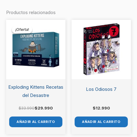
Productos relacionados
Sé el primero en valorar “Art
El
El
precio
precio
Society”
¡Oferta!
¡Oferta!
original
actual
era:
es:
Debes
acceder
para publicar una valoración.
$33.990.
$29.990.
Exploding Kittens Recetas
Los Odiosos 7
del Desastre
$
33.990
$
29.990
$
12.990
AÑADIR AL CARRITO
AÑADIR AL CARRITO