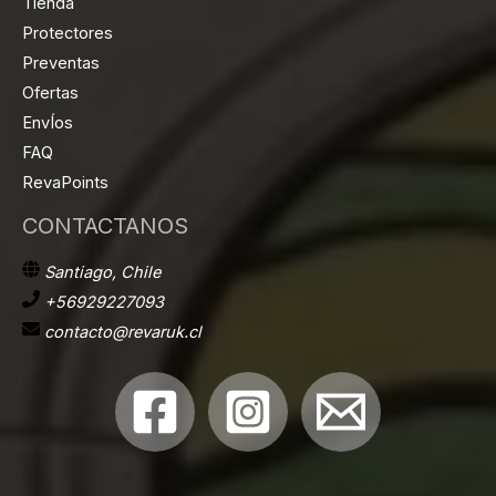
Tienda
Protectores
Preventas
Ofertas
EnvÍos
FAQ
RevaPoints
CONTACTANOS
Santiago, Chile
+56929227093
contacto@revaruk.cl