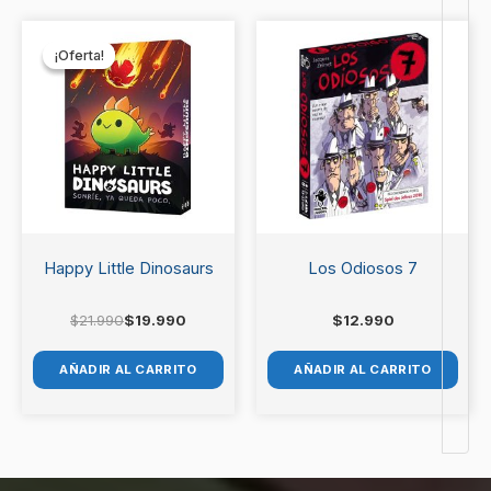
El
El
precio
precio
¡Oferta!
¡Oferta!
original
actual
era:
es:
$21.990.
$19.990.
Happy Little Dinosaurs
Los Odiosos 7
$
21.990
$
19.990
$
12.990
AÑADIR AL CARRITO
AÑADIR AL CARRITO