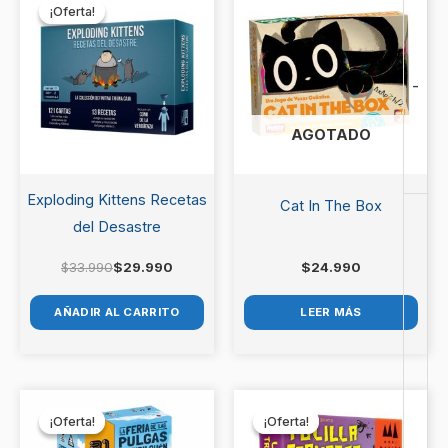
precio
precio
Japan”
¡Oferta!
¡Oferta!
original
actual
era:
es:
Debes
acceder
para publicar una valoración.
$33.990.
$29.990.
-
AGOTADO
Exploding Kittens Recetas
Cat In The Box
del Desastre
$
33.990
$
29.990
$
24.990
AÑADIR AL CARRITO
LEER MÁS
El
El
El
El
precio
precio
precio
precio
¡Oferta!
¡Oferta!
¡Oferta!
¡Oferta!
original
actual
original
actual