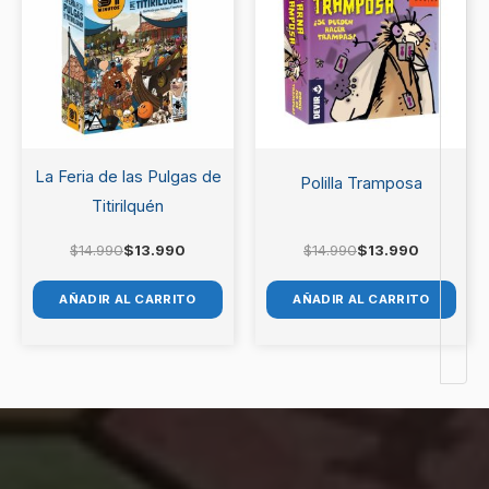
era:
es:
era:
es:
$14.990.
$13.990.
$14.990.
$13.990.
La Feria de las Pulgas de
Polilla Tramposa
Titirilquén
$
14.990
$
13.990
$
14.990
$
13.990
AÑADIR AL CARRITO
AÑADIR AL CARRITO