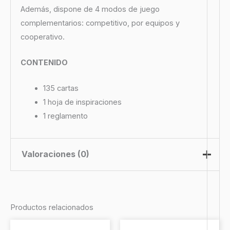
Además, dispone de 4 modos de juego
complementarios: competitivo, por equipos y
cooperativo.
CONTENIDO
135 cartas
1 hoja de inspiraciones
1 reglamento
Valoraciones (0)
No hay valoraciones aún.
Productos relacionados
Sé el primero en valorar “Twin It
El
El