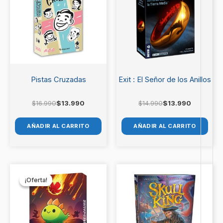
$16.990.
$13.990.
$14.990.
$13.990.
Pistas Cruzadas
Exit : El Señor de los Anillos
$
16.990
$
13.990
$
14.990
$
13.990
AÑADIR AL CARRITO
AÑADIR AL CARRITO
El
El
precio
precio
¡Oferta!
¡Oferta!
original
actual
era:
es:
$21.990.
$19.990.