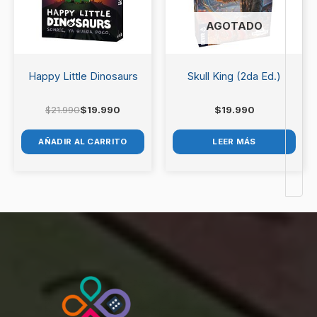
AGOTADO
Happy Little Dinosaurs
Skull King (2da Ed.)
$
21.990
$
19.990
$
19.990
AÑADIR AL CARRITO
LEER MÁS