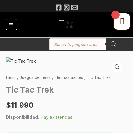
Ir
al
0
contenido
Búsqueda
de
productos
Tic
Tac
Trek
Inicio
/
Juegos de mesa
/
Flechas azules
/ Tic Tac Trek
cantidad
Tic Tac Trek
$
11.990
Disponibilidad:
Hay existencias