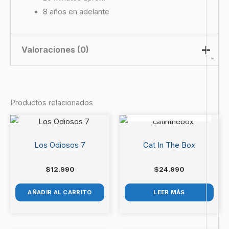
8 años en adelante
Valoraciones (0)
-
No hay valoraciones aún.
Productos relacionados
AGOTADO
Sé el primero en valorar “Tic Tac
Trek”
Los Odiosos 7
Cat In The Box
Debes
acceder
para publicar una valoración.
$
12.990
$
24.990
AÑADIR AL CARRITO
LEER MÁS